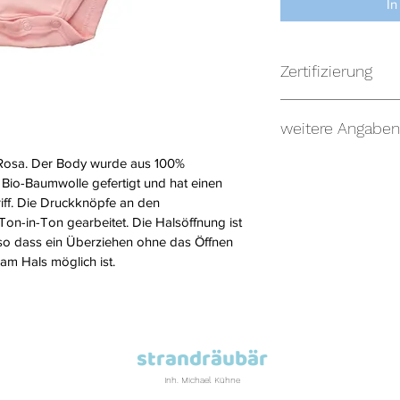
In
Zertifizierung
Oeko-Tex, OCS
weitere Angaben
Rosa. Der Body wurde aus 100% 
Weiches und elastisc
io-Baumwolle gefertigt und hat einen 
100% gekämmte und
riff. Die Druckknöpfe an den 
Drückknöpfe nickelfr
Ton-in-Ton gearbeitet. Die Halsöffnung ist 
Stoffgrammatur: 20
 so dass ein Überziehen ohne das Öffnen 
m Hals möglich ist. 
strandräubär
Inh. Michael Kühne