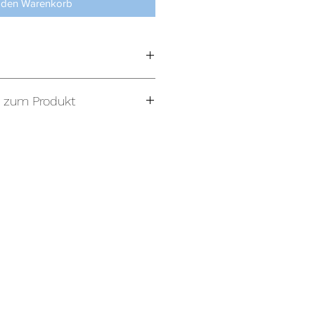
 den Warenkorb
 zum Produkt
hes Interlock
 ringesponnene Baumwolle
ei
0g/m²