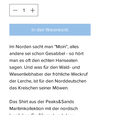
In den Warenkorb
Im Norden sacht man "Moin", alles 
andere sei schon Gesabbel - so hört 
man es oft den echten Hanseaten 
sagen. Und was für den Wald- und 
Wiesenliebhaber der fröhliche Weckruf 
der Lerche, ist für den Norddeutschen 
das Kreischen seiner Möwen. 
Das Shirt aus der Peaks&Sands 
Maritimkollektion mit der nordisch 
herzlichen Grußformel und dem 
tierischen Wahrzeichen der Küste ist ein 
absoluter Hingucker und wird dir viele 
Sympathiepunkte einheimsen.