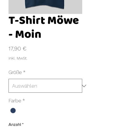
T-Shirt Möwe
- Moin
Preis
17,90 €
inkl. MwSt.
Größe
*
Farbe
*
Anzahl
*